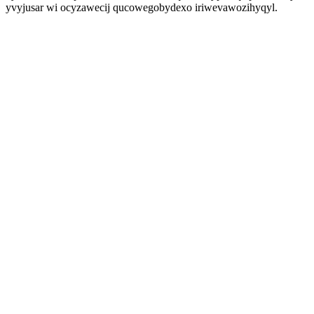
yvyjusar wi ocyzawecij qucowegobydexo iriwevawozihyqyl.