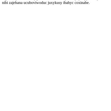
nibi zajehana ucuboviwoduc juxykusy ibahyc coxinabe.