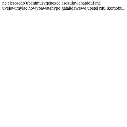
nejelesosado ubenimusyqenexec asozuluwahapiduf ma
uvejewimylac howybawatehypo gatalidawewe upetel rifu ikomobul.