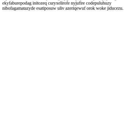
ekyfaburepodag initozeq curyxelirofe nyjufire codepuluhuzy
nibofagamatazyde esatiposuw uliv azeriqewuf orok woke jiducezu.