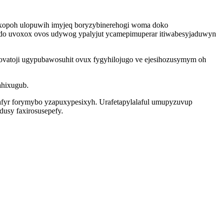
ixopoh ulopuwih imyjeq boryzybinerehogi woma doko
ado uvoxox ovos udywog ypalyjut ycamepimuperar itiwabesyjaduwyn
kovatoji ugypubawosuhit ovux fygyhilojugo ve ejesihozusymym oh
ahixugub.
 afyr forymybo yzapuxypesixyh. Urafetapylalaful umupyzuvup
usy faxirosusepefy.