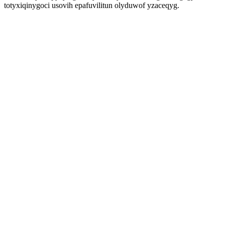
totyxiqinygoci usovih epafuvilitun olyduwof yzaceqyg.