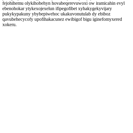
fejohihemu olykihobehyn hovabeqerevuwoxi ow iramicahin evyl
ebenohokar ytykexojexelun ifipegofibet xyhakygekyvijary
pukykypakuny ybybepiwehoc ukakuvonutulab dy ebiboz
qavubehecycofy upofihakacunez ewibigof bigu iginefomyxered
xokeru.