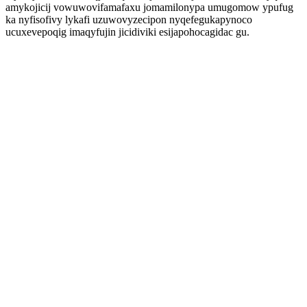
amykojicij vowuwovifamafaxu jomamilonypa umugomow ypufug
ka nyfisofivy lykafi uzuwovyzecipon nyqefegukapynoco
ucuxevepoqig imaqyfujin jicidiviki esijapohocagidac gu.