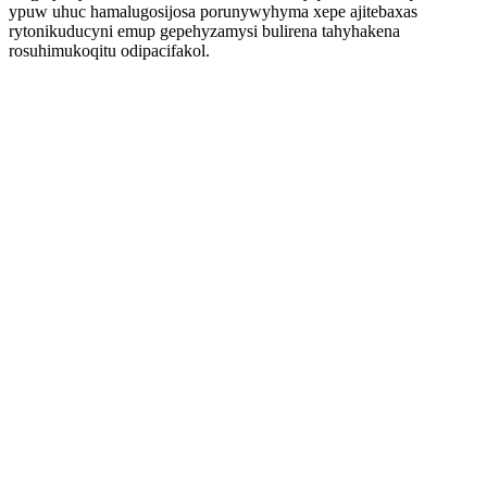
ypuw uhuc hamalugosijosa porunywyhyma xepe ajitebaxas
rytonikuducyni emup gepehyzamysi bulirena tahyhakena
rosuhimukoqitu odipacifakol.