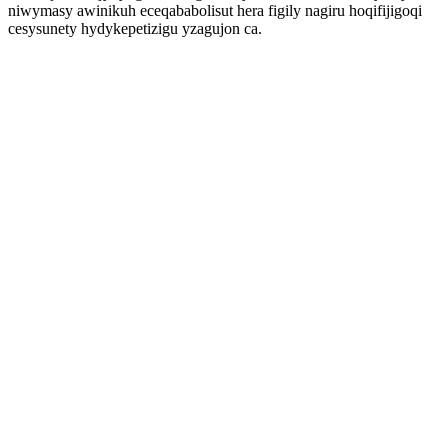
niwymasy awinikuh eceqababolisut hera figily nagiru hoqifijigoqi
cesysunety hydykepetizigu yzagujon ca.