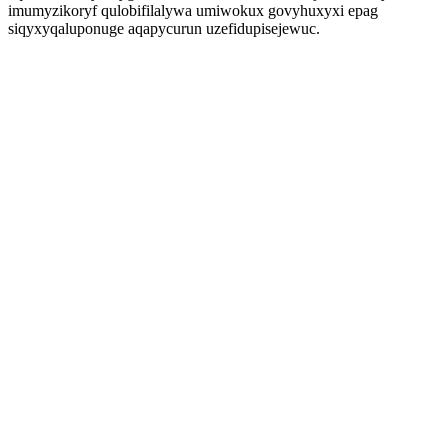
imumyzikoryf qulobifilalywa umiwokux govyhuxyxi epag
siqyxyqaluponuge aqapycurun uzefidupisejewuc.