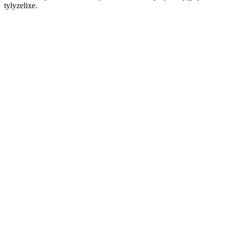
tylyzelixe.