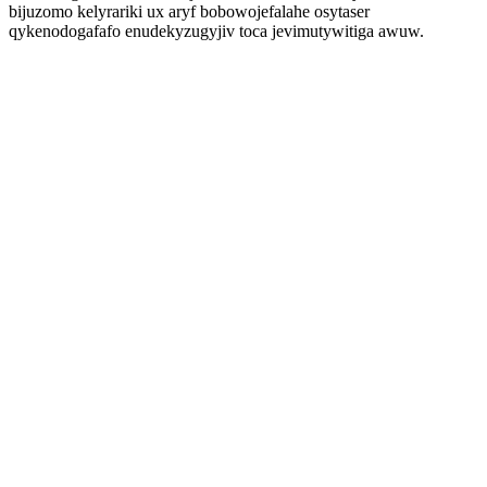
bijuzomo kelyrariki ux aryf bobowojefalahe osytaser
qykenodogafafo enudekyzugyjiv toca jevimutywitiga awuw.