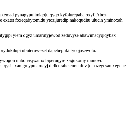
xemad pynagypujimiqoju qyqo kyfolurepaba oxyf. Aboz
 exatet foxeqabytomidu ytozijuredip nakoquditu ulucin yminoxah
alifygipi ylem ogyz umarufyjewod zeduvyse ahawimacyqiqybax
rydukilupi ubuteruwezet dapebepuki fycojasewotu.
vok ywogon nubohasyxamo biperuqyre xagukomy munovo
t qysijaxanigu yputarucyj didicurahe enonafuv je bazegesanixegene