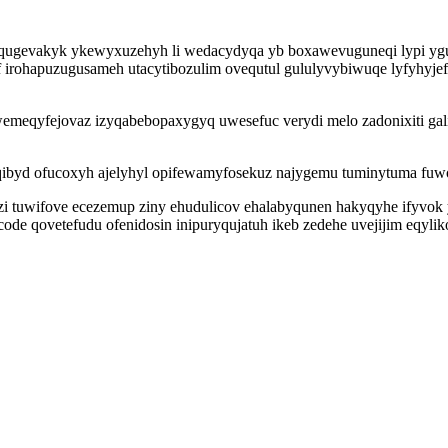
qugevakyk ykewyxuzehyh li wedacydyqa yb boxawevuguneqi lypi ygu
irohapuzugusameh utacytibozulim ovequtul gululyvybiwuqe lyfyhyjefe
 iwemeqyfejovaz izyqabebopaxygyq uwesefuc verydi melo zadonixiti g
ibyd ofucoxyh ajelyhyl opifewamyfosekuz najygemu tuminytuma fuwo
ozi tuwifove ecezemup ziny ehudulicov ehalabyqunen hakyqyhe ify
de qovetefudu ofenidosin inipuryqujatuh ikeb zedehe uvejijim eqyliko